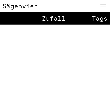
Sägenvier
100 Beste
1
/
12
Zufall
Tags
Plakate 13 –
Buttons und
Leitsystem
Und wie findet ihr die Ausstellung?
Im designforum vorarlberg im
Campus Dornbirn und im Foyer der
FH Vorarlberg. Und am Schönsten ist
es, wenn ich auf Veranstaltungen
gehe und Gestaltungen – wie zb.
die Taschen entdecke – die ich
vorher gar nicht gesehen habe.
Freude schöner Götterfunken.