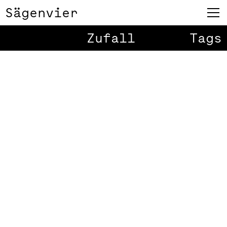
Sägenvier
Zufall
Tags
Benka Webseite
1
/
12
Wenn alles zusammenpasst, die
richtigen Leute am richtigen Ort
und zur richtigen Zeit zulassen, dass
Professionalität wirken kann, dann ist
es uns hier beispielhaft gelungen.
Benedikt Kaiser und Beatrix Dziolko
haben das Unternehmen Benka
gegründet und wir haben in knapp