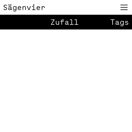
Sägenvier
Zufall
Tags
Play
Matt Boroff
1
/
2
Grafikanimationsschule
Matt kam zu uns ins Büro – weiss
nicht mehr, wie lange das her ist…
2002 glaube ich. Fragte – braucht
ihr einen Gratis Mitarbeiter? Er kam
frisch aus New York City und hat
eine Röthnerin geheiratet. Ein
excellenter Musiker. Er war in einem