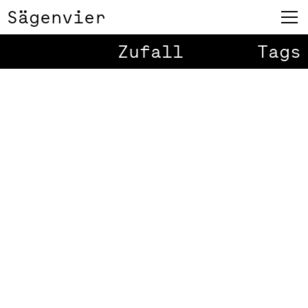
Sägenvier
Zufall
Tags
Play
The Birds and
1
/
2
the Bees
Dieses Jahr haben Monika und
Barbara das Video zum
Jahreswechsel konzipiert und
umgesetzt. In der Säge wird im
Alltag desöfteren ein fröhliches
Liedchen gepfiffen. Dies hat uns
inspiriert, den Song von Dean