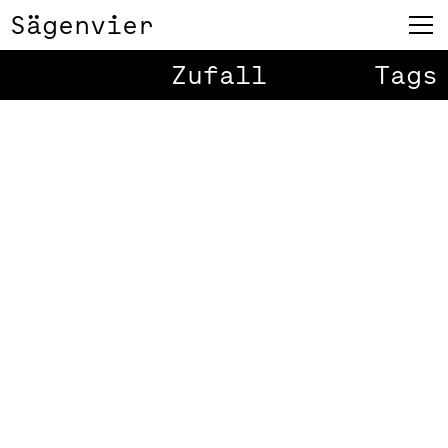
Sägenvier
Zufall
Tags
Play
Alles
1
/
2
Kritik//Alles
Design
Am 23. und 24. Mai 2014 findet an
der FH Vorarlberg ein
Designsymposium zum Thema
„Alles Kritik//Alles Design“ statt.
Dieses Symposium wurde vom
Master Art and Science entwickelt.