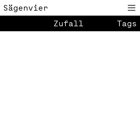
Sägenvier
Zufall
Tags
Auer Weber und
1
/
16
Hochtief
Präsentation
Eine Einreichung für ein
Unternehmen wie Auer Weber
Architekten München/Stuttgart – im
Auftrag der HochTief
Unternehmung, das an große
Architekturbüros und