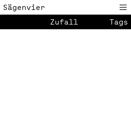
Sägenvier
Zufall
Tags
Play
ES LEBE DIE
1
/
2
VIELFALT!
Heuer ist unser Weihnachtsfilm ein
Zusammenschnitt der Zeichnungen,
die bei uns im Team jede und jeder
vom Gegenüber gezeichnet hat.
Tina Rhomberg hat die Werke in
eine kleine Animation verfasst.