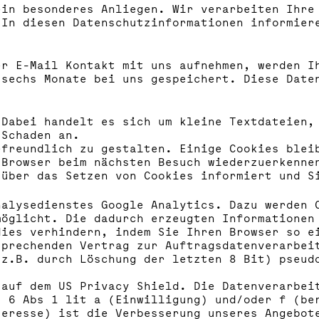
ein besonderes Anliegen. Wir verarbeiten Ihre
 In diesen Datenschutzinformationen informier
er E-Mail Kontakt mit uns aufnehmen, werden I
 sechs Monate bei uns gespeichert. Diese Date
 Dabei handelt es sich um kleine Textdateien,
 Schaden an.
rfreundlich zu gestalten. Einige Cookies blei
 Browser beim nächsten Besuch wiederzuerkenne
 über das Setzen von Cookies informiert und S
nalysedienstes Google Analytics. Dazu werden 
möglicht. Die dadurch erzeugten Informationen
dies verhindern, indem Sie Ihren Browser so e
sprechenden Vertrag zur Auftragsdatenverarbei
(z.B. durch Löschung der letzten 8 Bit) pseud
 auf dem US Privacy Shield. Die Datenverarbei
t 6 Abs 1 lit a (Einwilligung) und/oder f (be
teresse) ist die Verbesserung unseres Angebot