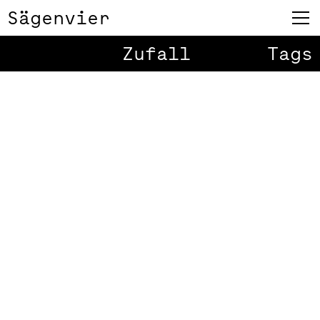
Sägenvier
Zufall
Tags
Play
Mute
00:37
Jessica
1
/
1
Oberscheider
Für Jessica Oberscheider durften
wir ein kleines und feines
Erscheinungsbild und die Website
gestalten. Schön, wenn es
Menschen gibt, die den Menschen
mit ihrem Rat und ihrer Erfahrung
und Expertise zur Seite stehen.