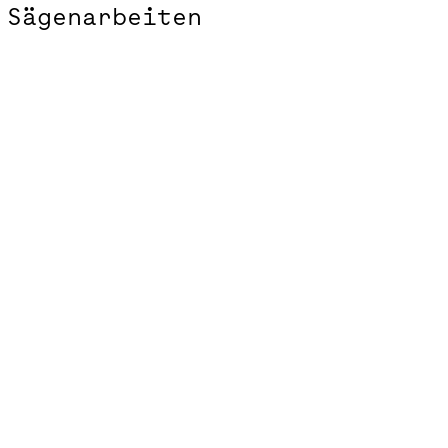
Sägenarbeiten
Hämmerle & Vogel Embroideries