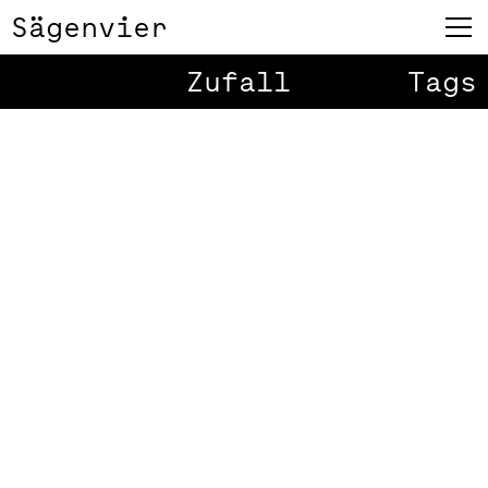
Sägenvier
Zufall
Tags
Tauch ein!
1
/
8
Kath-fish.
Für die Junge Kirche habe ich die
Internet-Eröffnung mit
eintauchenden Fischen gestaltet.
Die Illustrationen finde ich selber
lustig. Müsste wieder mal den Stift in
die Hand nehmen. Es wurden
Folder und Visitenkarten gestaltet.