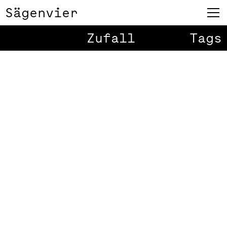
Sägenvier
vorarlberg
1
/
4
museum
Zufall
Tags
Veranstaltungsinserate
Jeden Monat in der Kultur – seit
nunmehr fast 5 Jahren immer
wieder variiert. Schön, mal alles auf
einen Blick zu sehen…
Mehr zu diesem Kunden