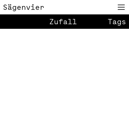
Sägenvier
Zufall
Tags
AK Vorarlberg
1
/
24
Signaletik
Die ersten Teile des Signaletik-
Systems der Arbeiterkammer
Vorarlberg sind fertiggestellt. Das
Gebäude – geplant vom
Architekturbüro Drescher + Kubina,
München – besteht aus dem
Altbestand und einem 4stöckigen