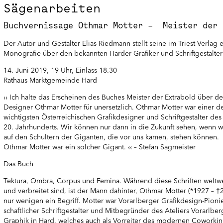
Sägenarbeiten
Buchvernissage Othmar Motter – Meister der 
Der Autor und Gestalter Elias Riedmann stellt seine im Triest Verlag
Monografie über den bekannten Harder Grafiker und Schriftgestalter
14. Juni 2019, 19 Uhr, Einlass 18.30
Rathaus Marktgemeinde Hard
›› Ich halte das Erscheinen des Buches Meister der Extrabold über d
Designer Othmar Motter für unersetzlich. Othmar Motter war einer d
wichtigsten Österreichischen Grafikdesigner und Schriftgestalter des
20. Jahrhunderts. Wir können nur dann in die Zukunft sehen, wenn w
auf den Schultern der Giganten, die vor uns kamen, stehen können.
Othmar Motter war ein solcher Gigant. ‹‹ – Stefan Sagmeister
Das Buch
Tektura, Ombra, Corpus und Femina. Während diese Schriften weltw
und verbreitet sind, ist der Mann dahinter, Othmar Motter (*1927 – †
nur wenigen ein Begriff. Motter war Vorarlberger Grafikdesign-Pionie
schaftlicher Schriftgestalter und Mitbegründer des Ateliers Vorarlber
Graphik in Hard, welches auch als Vorreiter des modernen Coworki