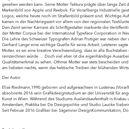
gesehen werden kann. Seine Motter Tektura prägte über lange Zeit 
Markenbild von Apple und Reebok. Für Vorarlbergs Industrielle gesta
Logos, welche heute noch im Straßenbild präsent sind. Wichtige Auf
kamen in der Nachkriegszeit vor allem von den regionalen Textilun
Den Zenit seiner Karriere als Schriftgestalter markierte die Veröffent
der Motter Corpus bei der International Typeface Corporation in Ne
Die Lehre des Schweizer Typografen Adrian Frutiger war neben der
Gerhard Lange eine wichtige Quelle für seine Arbeit. Letzterer sagte
Motter, es sei eine kreative Verschwendung, dass er alle Buchstaben 
reinzeichnen würde … Doch viel eher ist die eigenhändige Ausarbei
Qualitätsmerkmal zu sehen. Othmar Motter war stets bescheiden und 
am liebsten nachts, wenn das hektische Treiben der blühenden Wirtsc
Der Autor
Elias Riedmann,1990 geboren und aufgewachsen in Lustenau (Vorarl
absolvierte 2016 sein Grafikdesignstudium an der Universität für an
Kunst in Wien. Während des Studiums Auslandsaufenthalt in Krakau 
Amsterdam, Praktika bei De Designpolitie und Studio Laucke Siebei
Seit Februar 2016 Grafiker bei Sägenvier DesignKommunikation, Do