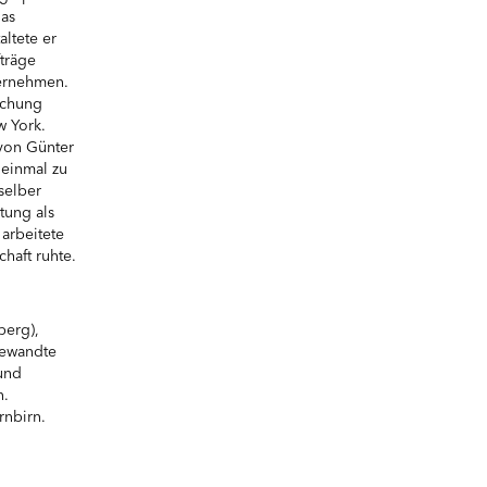
das
ltete er
träge
ternehmen.
lichung
w York.
 von Günter
 einmal zu
selber
tung als
arbeitete
haft ruhte.
berg),
gewandte
und
n.
rnbirn.