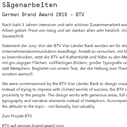
Sägenarbeiten
German Brand Award 2018 – BTV
Nach bald 3 Jahren intensiver und sehr schöner Zusammenarbeit w
Arbeit gekürt. Freut uns riesig und wir danken allen sehr herzlich. U
Sauseschritt.
Statement der Jury: Von der BTV Vier Länder Bank wurden wir für die
Unternehmenskommunikation beauftragt. Anstatt zu versuchen, mit kl
zu beeindrucken, setzt die BTV auf Authentizität und Nähe zu den M
mit gro.zügigen Flächen, vollflächigen Bildern, großer Typografie 
statt Metaphern. Begleitet von einem Text, der die Haltung zum Thema
sondern wertvoll.
We were commissioned by the BTV Vier Länder Bank to design visua
Instead of trying to impress with clichéd worlds of success, the BTV r
proximity to the people. The design works with generous areas, full-
typography and narrative elements instead of metaphors. Accompanie
the attitude to the topic – not factually, but valuably.
Zum Projekt BTV
BTV auf german-brand-award.com